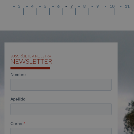
3
4
5
6
7
8
9
10
11
SUSCRÍBETE A NUESTRA
NEWSLETTER