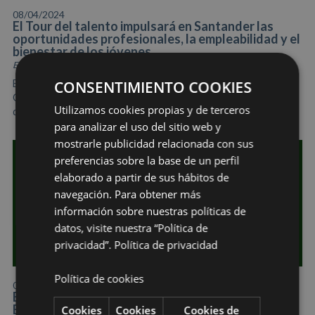
08/04/2024
El Tour del talento impulsará en Santander las
oportunidades profesionales, la empleabilidad y el
bienestar de los jóvenes
Eventos
CONSENTIMIENTO COOKIES
El Palacio de Exposiciones acogerá el Princesa de Girona
CongresFest, un gran evento que incluirá el anuncio del ganador
Utilizamos cookies propias y de terceros
del Premio Princesa de Girona de Investigación.
para analizar el uso del sitio web y
mostrarle publicidad relacionada con sus
preferencias sobre la base de un perfil
elaborado a partir de sus hábitos de
navegación. Para obtener más
información sobre nuestras políticas de
datos, visite nuestra “Política de
privacidad”.
Política de privacidad
Política de cookies
08/04/2024
Bio Cantabria se da cita en el Palacio de
Exposiciones
Cookies
Cookies
Cookies de