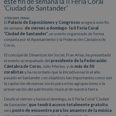
este fin de semana la II Feria Coral
‘Ciudad de Santander’
27/02/2024
- FERIAS
El
Palacio de Exposiciones y Congresos
acogerá este fin
de semana -
de viernes a domingo
-
la II Feria Coral
‘Ciudad de Santander’
, un evento organizado de forma
conjunta por el Ayuntamiento y la Federación Cántabra de
Coros.
El concejal de Dinamización Social, Fran Arias, ha presentado
el evento acompañado d
el
presidente de la Federación
Cántabra de Coros
, Julio Merino, y de
más de 50
coralistas
y ha recordado que la iniciativa nació el año
pasado en Santander
con objetivos tan importantes como son
la captación de nuevas voces para estas agrupaciones o la
preservación del patrimonio musical de nuestra tierra
.
Desde el viernes y hasta el domingo, la II Feria Coral ‘Ciudad
de Santander’,
que tendrá acceso totalmente gratuito
,
será
punto de encuentro para los amantes de la música
con una amplia programación de actuaciones de